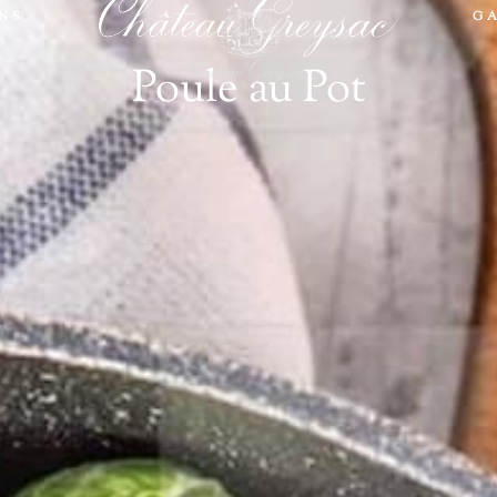
INS
G
Poule au Pot