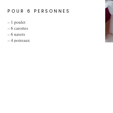
POUR 6 PERSONNES
– 1 poulet
– 6 carottes
– 6 navets
– 4 poireaux
– 1 oignon
– Poivre noir
– Sel
– thym et laurier